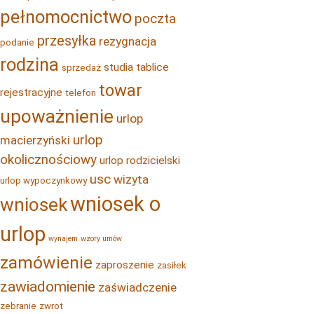
pełnomocnictwo
poczta
przesyłka
rezygnacja
podanie
rodzina
studia
tablice
sprzedaż
towar
rejestracyjne
telefon
upoważnienie
urlop
urlop
macierzyński
okolicznościowy
urlop rodzicielski
usc
wizyta
urlop wypoczynkowy
wniosek o
wniosek
urlop
wynajem
wzory umów
zamówienie
zaproszenie
zasiłek
zawiadomienie
zaświadczenie
zebranie
zwrot