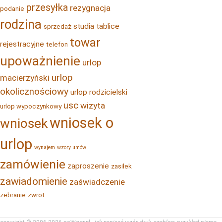
przesyłka
rezygnacja
podanie
rodzina
studia
tablice
sprzedaż
towar
rejestracyjne
telefon
upoważnienie
urlop
urlop
macierzyński
okolicznościowy
urlop rodzicielski
usc
wizyta
urlop wypoczynkowy
wniosek o
wniosek
urlop
wynajem
wzory umów
zamówienie
zaproszenie
zasiłek
zawiadomienie
zaświadczenie
zebranie
zwrot