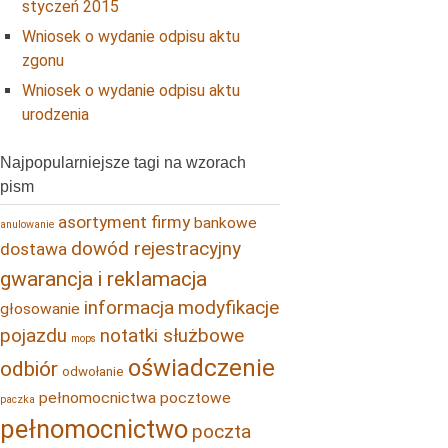
styczeń 2015
Wniosek o wydanie odpisu aktu
zgonu
Wniosek o wydanie odpisu aktu
urodzenia
Najpopularniejsze tagi na wzorach
pism
asortyment firmy
bankowe
anulowanie
dowód rejestracyjny
dostawa
gwarancja i reklamacja
informacja
modyfikacje
głosowanie
pojazdu
notatki służbowe
mops
oświadczenie
odbiór
odwołanie
pełnomocnictwa pocztowe
paczka
pełnomocnictwo
poczta