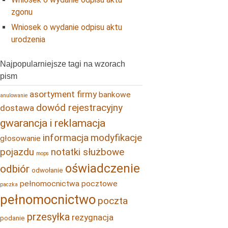
zgonu
Wniosek o wydanie odpisu aktu
urodzenia
Najpopularniejsze tagi na wzorach
pism
asortyment firmy
bankowe
anulowanie
dowód rejestracyjny
dostawa
gwarancja i reklamacja
informacja
modyfikacje
głosowanie
pojazdu
notatki służbowe
mops
oświadczenie
odbiór
odwołanie
pełnomocnictwa pocztowe
paczka
pełnomocnictwo
poczta
przesyłka
rezygnacja
podanie