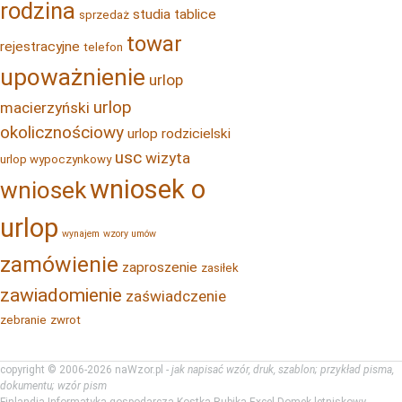
rodzina
studia
tablice
sprzedaż
towar
rejestracyjne
telefon
upoważnienie
urlop
urlop
macierzyński
okolicznościowy
urlop rodzicielski
usc
wizyta
urlop wypoczynkowy
wniosek o
wniosek
urlop
wynajem
wzory umów
zamówienie
zaproszenie
zasiłek
zawiadomienie
zaświadczenie
zebranie
zwrot
copyright © 2006-2026 naWzor.pl -
jak napisać wzór, druk, szablon; przykład pisma,
dokumentu; wzór pism
Finlandia
Informatyka gospodarcza
Kostka Rubika
Excel
Domek letniskowy