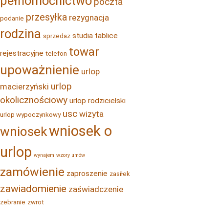
pełnomocnictwo
poczta
przesyłka
rezygnacja
podanie
rodzina
studia
tablice
sprzedaż
towar
rejestracyjne
telefon
upoważnienie
urlop
urlop
macierzyński
okolicznościowy
urlop rodzicielski
usc
wizyta
urlop wypoczynkowy
wniosek o
wniosek
urlop
wynajem
wzory umów
zamówienie
zaproszenie
zasiłek
zawiadomienie
zaświadczenie
zebranie
zwrot