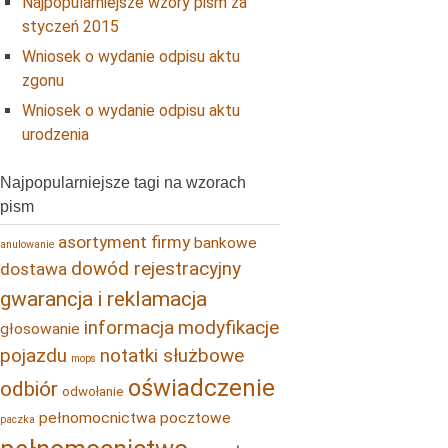
Najpopularniejsze wzory pism za
styczeń 2015
Wniosek o wydanie odpisu aktu
zgonu
Wniosek o wydanie odpisu aktu
urodzenia
Najpopularniejsze tagi na wzorach
pism
asortyment firmy
bankowe
anulowanie
dowód rejestracyjny
dostawa
gwarancja i reklamacja
informacja
modyfikacje
głosowanie
pojazdu
notatki służbowe
mops
oświadczenie
odbiór
odwołanie
pełnomocnictwa pocztowe
paczka