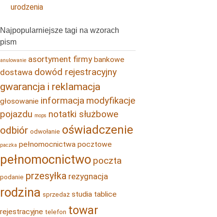
urodzenia
Najpopularniejsze tagi na wzorach
pism
asortyment firmy
bankowe
anulowanie
dowód rejestracyjny
dostawa
gwarancja i reklamacja
informacja
modyfikacje
głosowanie
pojazdu
notatki służbowe
mops
oświadczenie
odbiór
odwołanie
pełnomocnictwa pocztowe
paczka
pełnomocnictwo
poczta
przesyłka
rezygnacja
podanie
rodzina
studia
tablice
sprzedaż
towar
rejestracyjne
telefon