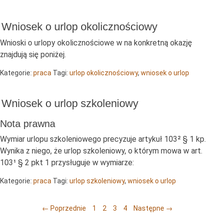
Wniosek o urlop okolicznościowy
Wnioski o urlopy okolicznościowe w na konkretną okazję
znajdują się poniżej.
Kategorie:
praca
Tagi:
urlop okolicznościowy
,
wniosek o urlop
Wniosek o urlop szkoleniowy
Nota prawna
Wymiar urlopu szkoleniowego precyzuje artykuł 103² § 1 kp.
Wynika z niego, że urlop szkoleniowy, o którym mowa w art.
103¹ § 2 pkt 1 przysługuje w wymiarze:
Kategorie:
praca
Tagi:
urlop szkoleniowy
,
wniosek o urlop
Posts navigation
← Poprzednie
1
2
3
4
Następne →