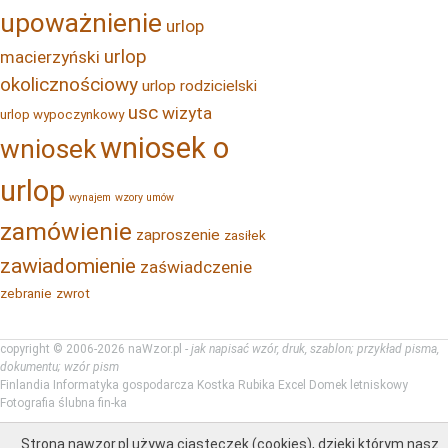
upoważnienie
urlop
urlop
macierzyński
okolicznościowy
urlop rodzicielski
usc
wizyta
urlop wypoczynkowy
wniosek o
wniosek
urlop
wynajem
wzory umów
zamówienie
zaproszenie
zasiłek
zawiadomienie
zaświadczenie
zebranie
zwrot
copyright © 2006-2026 naWzor.pl -
jak napisać wzór, druk, szablon; przykład pisma,
dokumentu; wzór pism
Finlandia
Informatyka gospodarcza
Kostka Rubika
Excel
Domek letniskowy
Fotografia ślubna
fin-ka
Strona nawzor.pl używa ciasteczek (cookies), dzięki którym nasz