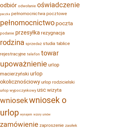
oświadczenie
odbiór
odwołanie
pełnomocnictwa pocztowe
paczka
pełnomocnictwo
poczta
przesyłka
rezygnacja
podanie
rodzina
studia
tablice
sprzedaż
towar
rejestracyjne
telefon
upoważnienie
urlop
urlop
macierzyński
okolicznościowy
urlop rodzicielski
usc
wizyta
urlop wypoczynkowy
wniosek o
wniosek
urlop
wynajem
wzory umów
zamówienie
zaproszenie
zasiłek