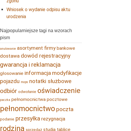
zgonu
Wniosek o wydanie odpisu aktu
urodzenia
Najpopularniejsze tagi na wzorach
pism
asortyment firmy
bankowe
anulowanie
dowód rejestracyjny
dostawa
gwarancja i reklamacja
informacja
modyfikacje
głosowanie
pojazdu
notatki służbowe
mops
oświadczenie
odbiór
odwołanie
pełnomocnictwa pocztowe
paczka
pełnomocnictwo
poczta
przesyłka
rezygnacja
podanie
rodzina
studia
tablice
sprzedaż