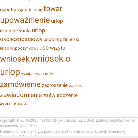
towar
rejestracyjne
telefon
upoważnienie
urlop
urlop
macierzyński
okolicznościowy
urlop rodzicielski
usc
wizyta
urlop wypoczynkowy
wniosek o
wniosek
urlop
wynajem
wzory umów
zamówienie
zaproszenie
zasiłek
zawiadomienie
zaświadczenie
zebranie
zwrot
copyright © 2006-2026 naWzor.pl -
jak napisać wzór, druk, szablon; przykład pisma,
dokumentu; wzór pism
Finlandia
Informatyka gospodarcza
Kostka Rubika
Excel
Domek letniskowy
Fotografia ślubna
fin-ka