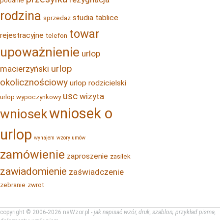
podanie
rodzina
studia
tablice
sprzedaż
towar
rejestracyjne
telefon
upoważnienie
urlop
urlop
macierzyński
okolicznościowy
urlop rodzicielski
usc
wizyta
urlop wypoczynkowy
wniosek o
wniosek
urlop
wynajem
wzory umów
zamówienie
zaproszenie
zasiłek
zawiadomienie
zaświadczenie
zebranie
zwrot
copyright © 2006-2026 naWzor.pl -
jak napisać wzór, druk, szablon; przykład pisma,