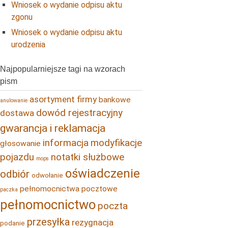
Wniosek o wydanie odpisu aktu
zgonu
Wniosek o wydanie odpisu aktu
urodzenia
Najpopularniejsze tagi na wzorach
pism
asortyment firmy
bankowe
anulowanie
dowód rejestracyjny
dostawa
gwarancja i reklamacja
informacja
modyfikacje
głosowanie
pojazdu
notatki służbowe
mops
oświadczenie
odbiór
odwołanie
pełnomocnictwa pocztowe
paczka
pełnomocnictwo
poczta
przesyłka
rezygnacja
podanie