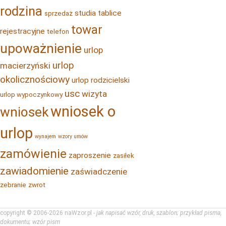
rodzina
studia
tablice
sprzedaż
towar
rejestracyjne
telefon
upoważnienie
urlop
urlop
macierzyński
okolicznościowy
urlop rodzicielski
usc
wizyta
urlop wypoczynkowy
wniosek o
wniosek
urlop
wynajem
wzory umów
zamówienie
zaproszenie
zasiłek
zawiadomienie
zaświadczenie
zebranie
zwrot
copyright © 2006-2026 naWzor.pl -
jak napisać wzór, druk, szablon; przykład pisma,
dokumentu; wzór pism