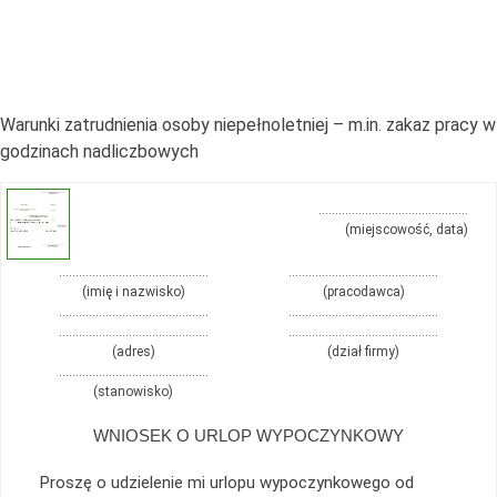
Warunki zatrudnienia osoby niepełnoletniej – m.in. zakaz pracy w
godzinach nadliczbowych
………………………………………
(miejscowość, data)
………………………………………
………………………………………
(imię i nazwisko)
(pracodawca)
………………………………………
………………………………………
………………………………………
………………………………………
(adres)
(dział firmy)
………………………………………
(stanowisko)
WNIOSEK O URLOP WYPOCZYNKOWY
Proszę o udzielenie mi urlopu wypoczynkowego od