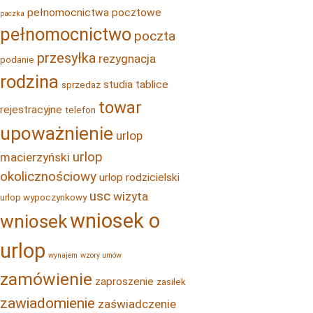
pełnomocnictwa pocztowe
paczka
pełnomocnictwo
poczta
przesyłka
rezygnacja
podanie
rodzina
studia
tablice
sprzedaż
towar
rejestracyjne
telefon
upoważnienie
urlop
urlop
macierzyński
okolicznościowy
urlop rodzicielski
usc
wizyta
urlop wypoczynkowy
wniosek o
wniosek
urlop
wynajem
wzory umów
zamówienie
zaproszenie
zasiłek
zawiadomienie
zaświadczenie