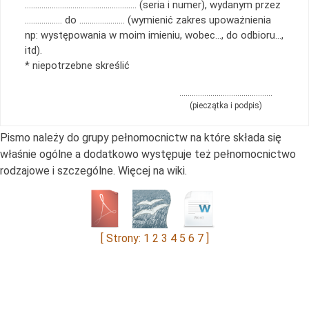
……………………………………………… (seria i numer), wydanym przez
……………… do …………………. (wymienić zakres upoważnienia
np: występowania w moim imieniu, wobec…, do odbioru…,
itd).
* niepotrzebne skreślić
………………………………………
(pieczątka i podpis)
Pismo należy do grupy pełnomocnictw na które składa się
właśnie ogólne a dodatkowo występuje też pełnomocnictwo
rodzajowe i szczególne. Więcej na wiki.
[ Strony: 1
2
3
4
5
6
7
]