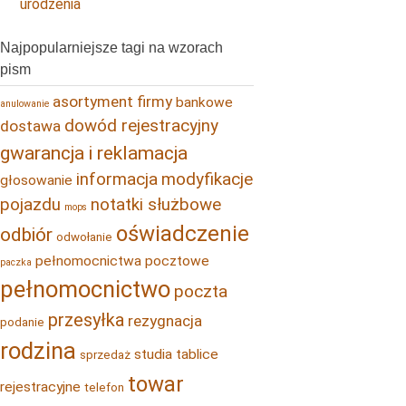
urodzenia
Najpopularniejsze tagi na wzorach
pism
asortyment firmy
bankowe
anulowanie
dowód rejestracyjny
dostawa
gwarancja i reklamacja
informacja
modyfikacje
głosowanie
pojazdu
notatki służbowe
mops
oświadczenie
odbiór
odwołanie
pełnomocnictwa pocztowe
paczka
pełnomocnictwo
poczta
przesyłka
rezygnacja
podanie
rodzina
studia
tablice
sprzedaż
towar
rejestracyjne
telefon