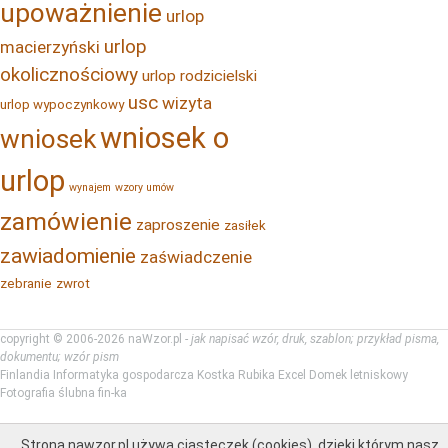
upoważnienie
urlop
urlop
macierzyński
okolicznościowy
urlop rodzicielski
usc
wizyta
urlop wypoczynkowy
wniosek o
wniosek
urlop
wynajem
wzory umów
zamówienie
zaproszenie
zasiłek
zawiadomienie
zaświadczenie
zebranie
zwrot
copyright © 2006-2026 naWzor.pl -
jak napisać wzór, druk, szablon; przykład pisma,
dokumentu; wzór pism
Finlandia
Informatyka gospodarcza
Kostka Rubika
Excel
Domek letniskowy
Fotografia ślubna
fin-ka
Strona nawzor.pl używa ciasteczek (cookies), dzięki którym nasz