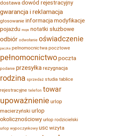
dowód rejestracyjny
dostawa
gwarancja i reklamacja
informacja
modyfikacje
głosowanie
pojazdu
notatki służbowe
mops
oświadczenie
odbiór
odwołanie
pełnomocnictwa pocztowe
paczka
pełnomocnictwo
poczta
przesyłka
rezygnacja
podanie
rodzina
studia
tablice
sprzedaż
towar
rejestracyjne
telefon
upoważnienie
urlop
urlop
macierzyński
okolicznościowy
urlop rodzicielski
usc
wizyta
urlop wypoczynkowy