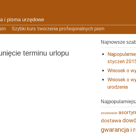
a i pisma urzędowe
ism
Szybki kurs tworzenia profesjonalnych pism
Najnowsze sza
nięcie terminu urlopu
Najpopularni
styczeń 201
Wniosek o wy
Wniosek o wy
urodzenia
Najpopularniejs
asortym
anulowanie
dowód
dostawa
gwarancja i 