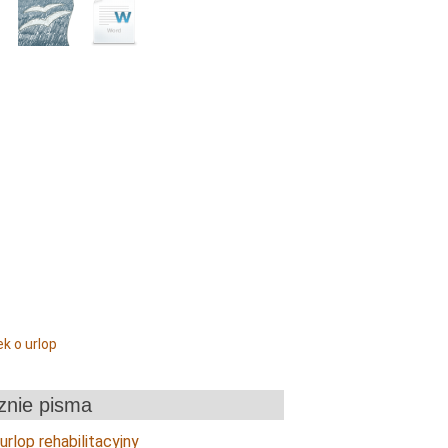
k o urlop
znie pisma
rlop rehabilitacyjny