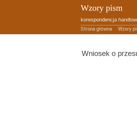
Wzory pism
korespondencja handlow
Skip to content
Strona główna
Wzory p
Wniosek o przesu