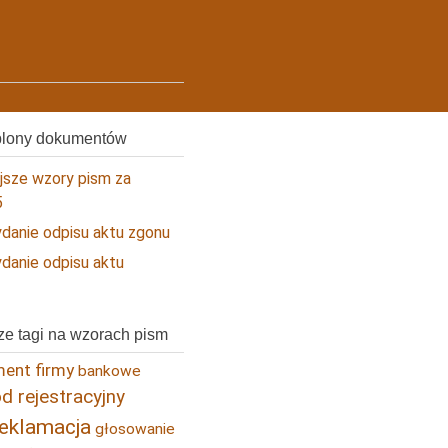
blony dokumentów
ejsze wzory pism za
5
danie odpisu aktu zgonu
danie odpisu aktu
ze tagi na wzorach pism
ent firmy
bankowe
 rejestracyjny
reklamacja
głosowanie