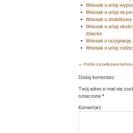
Wniosek o urlop wypo
Wniosek o urlop na po
Wniosek o dodatkowy 
Wniosek o urlop okoli
dziecka
Wniosek o rezygnację 
Wniosek o urlop rodzici
Post navigation
←
Prośba o przedłużenie termin
Dodaj komentarz
Twój adres e-mail nie zos
oznaczone
*
Komentarz