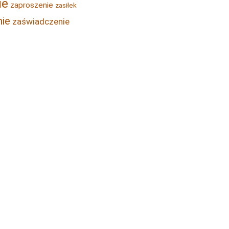
ie
zaproszenie
zasiłek
ie
zaświadczenie