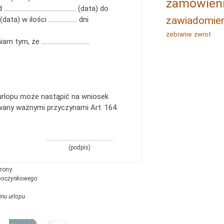
zamówien
od ………………………………………… (data) do
zawiadomien
ta) w ilości ………………. dni
zebranie
zwrot
niam tym, że …………………………..
urlopu może nastąpić na wniosek
ny ważnymi przyczynami Art. 164.
………………………………………
(podpis)
wypoczynkowego
inu urlopu