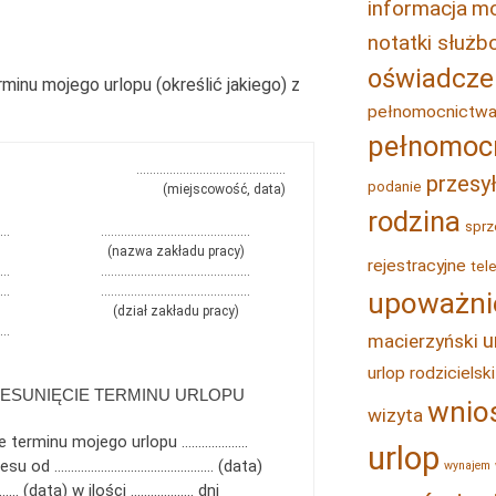
informacja
mo
notatki służ
oświadcze
minu mojego urlopu (określić jakiego) z
pełnomocnictw
pełnomoc
………………………………………
przesy
podanie
(miejscowość, data)
rodzina
sprz
…
………………………………………
(nazwa zakładu pracy)
rejestracyjne
tel
…
………………………………………
…
………………………………………
upoważni
(dział zakładu pracy)
…
u
macierzyński
urlop rodzicielski
ESUNIĘCIE TERMINU URLOPU
wnio
wizyta
e terminu mojego urlopu ………………..
urlop
 okresu od ………………………………………… (data)
wynajem
(data) w ilości ………………. dni