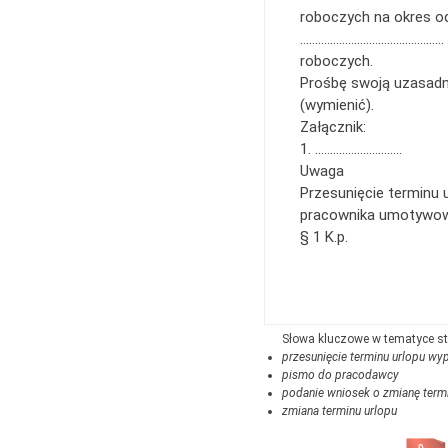
roboczych na okres 
………………………………………… (da
roboczych.
Prośbę swoją uzasad
(wymienić).
Załącznik:
1. ………………………..
Uwaga
Przesunięcie terminu 
pracownika umotywowa
§ 1 K.p.
przesunięcie terminu urlopu 
pismo do pracodawcy
podanie wniosek o zmianę term
zmiana terminu urlopu