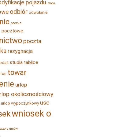
dyfikacje pojazdu
mops
odbiór
bowe
odwołanie
nie
paczka
a pocztowe
nictwo
poczta
łka
rezygnacja
studia
tablice
edaż
towar
efon
enie
urlop
rlop okolicznościowy
usc
urlop wypoczynkowy
wniosek o
sek
wzory umów