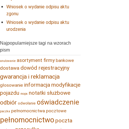
Wniosek o wydanie odpisu aktu
zgonu
Wniosek o wydanie odpisu aktu
urodzenia
Najpopularniejsze tagi na wzorach
pism
asortyment firmy
bankowe
anulowanie
dowód rejestracyjny
dostawa
gwarancja i reklamacja
informacja
modyfikacje
głosowanie
pojazdu
notatki służbowe
mops
oświadczenie
odbiór
odwołanie
pełnomocnictwa pocztowe
paczka
pełnomocnictwo
poczta