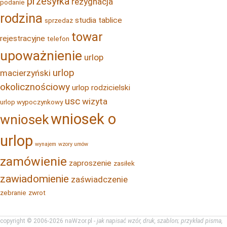
przesyłka
rezygnacja
podanie
rodzina
studia
tablice
sprzedaż
towar
rejestracyjne
telefon
upoważnienie
urlop
urlop
macierzyński
okolicznościowy
urlop rodzicielski
usc
wizyta
urlop wypoczynkowy
wniosek o
wniosek
urlop
wynajem
wzory umów
zamówienie
zaproszenie
zasiłek
zawiadomienie
zaświadczenie
zebranie
zwrot
copyright © 2006-2026 naWzor.pl -
jak napisać wzór, druk, szablon; przykład pisma,