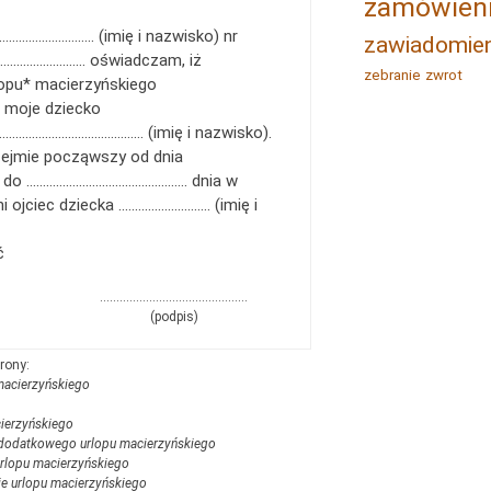
zamówien
………………………….. (imię i nazwisko) nr
zawiadomien
…………………… oświadczam, iż
zebranie
zwrot
lopu* macierzyńskiego
a moje dziecko
………………………………… (imię i nazwisko).
zejmie począwszy od dnia
do …………………………………………. dnia w
i ojciec dziecka ………………………. (imię i
ć
………………………………………
(podpis)
macierzyńskiego
cierzyńskiego
i dodatkowego urlopu macierzyńskiego
urlopu macierzyńskiego
ie urlopu macierzyńskiego