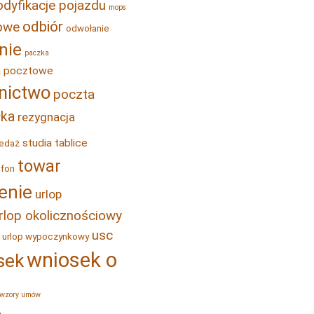
dyfikacje pojazdu
mops
odbiór
bowe
odwołanie
nie
paczka
a pocztowe
nictwo
poczta
łka
rezygnacja
studia
tablice
edaż
towar
efon
enie
urlop
rlop okolicznościowy
usc
urlop wypoczynkowy
wniosek o
sek
wzory umów