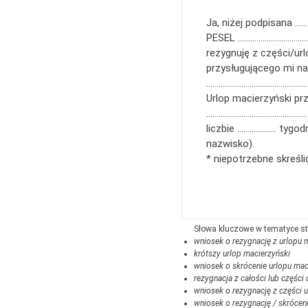
Ja, niżej podpisana …
PESEL ………………………………
rezygnuję z części/ur
przysługującego mi n
………………………………………………
Urlop macierzyński pr
…………………………………………. 
liczbie ………………. tygodn
nazwisko).
* niepotrzebne skreśli
wniosek o rezygnację z urlopu 
krótszy urlop macierzyński
wniosek o skrócenie urlopu ma
rezygnacja z całości lub częśc
wniosek o rezygnację z części 
wniosek o rezygnację / skrócen