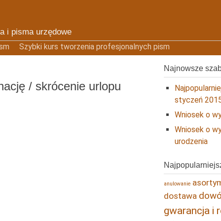
a i pisma urzędowe
ism
Szybki kurs tworzenia profesjonalnych pism
Najnowsze sza
ację / skrócenie urlopu
Najpopularni
styczeń 201
Wniosek o wy
Wniosek o wy
urodzenia
Najpopularniejs
asortym
anulowanie
dowód
dostawa
gwarancja i 