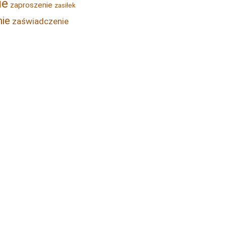
ie
zaproszenie
zasiłek
ie
zaświadczenie