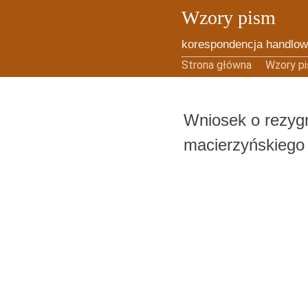
Wzory pism
korespondencja handlow
Skip to content
Strona główna
Wzory p
Wniosek o rezygn
macierzyńskiego