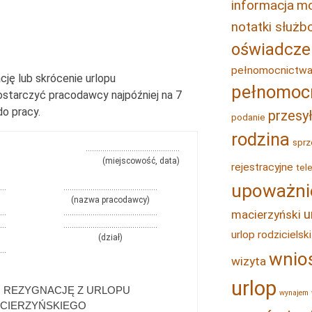
informacja
mo
notatki służ
oświadcze
pełnomocnictw
ję lub skrócenie urlopu
pełnomoc
ostarczyć pracodawcy najpóźniej na 7
do pracy.
przesy
podanie
rodzina
sprz
………………………………………
(miejscowość, data)
rejestracyjne
tel
upoważni
…
………………………………………
(nazwa pracodawcy)
u
macierzyński
…
………………………………………
…
………………………………………
urlop rodzicielski
(dział)
…
wnio
wizyta
urlop
 REZYGNACJĘ Z URLOPU
wynajem
CIERZYŃSKIEGO