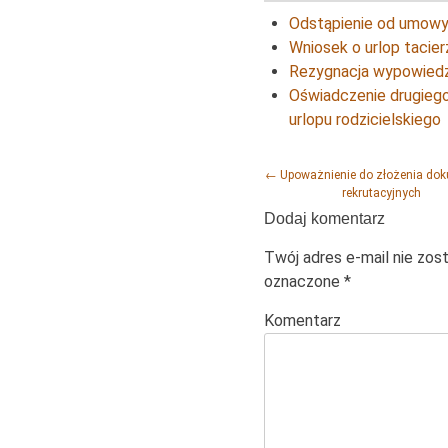
Odstąpienie od umowy 
Wniosek o urlop tacier
Rezygnacja wypowiedz
Oświadczenie drugiego
urlopu rodzicielskiego
Post navigation
←
Upoważnienie do złożenia do
rekrutacyjnych
Dodaj komentarz
Twój adres e-mail nie zos
oznaczone
*
Komentarz