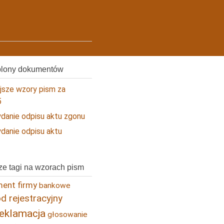
blony dokumentów
ejsze wzory pism za
5
danie odpisu aktu zgonu
danie odpisu aktu
ze tagi na wzorach pism
ent firmy
bankowe
 rejestracyjny
reklamacja
głosowanie