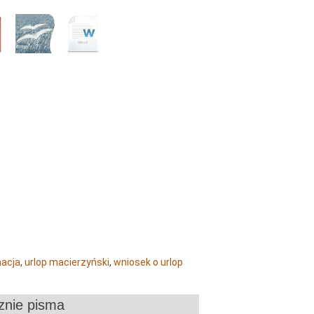
nacja
,
urlop macierzyński
,
wniosek o urlop
znie pisma