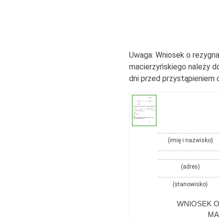
Uwaga: Wniosek o rezygnac
macierzyńskiego należy d
dni przed przystąpieniem 
……………………………………
(imię i nazwisko)
……………………………………
……………………………………
(adres)
……………………………………
(stanowisko)
WNIOSEK O
MA